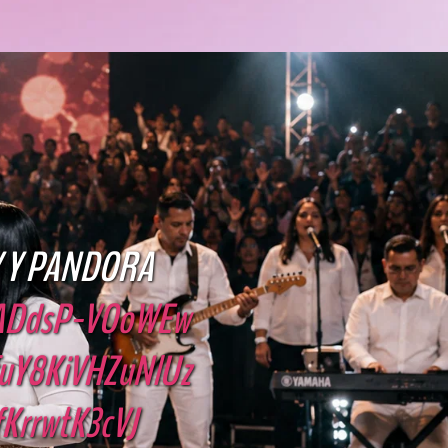
Y Y PANDORA
SADdsP-VOoWEw
ZfuY8KiVHZuNlUz
fKrrwtK3cVJ