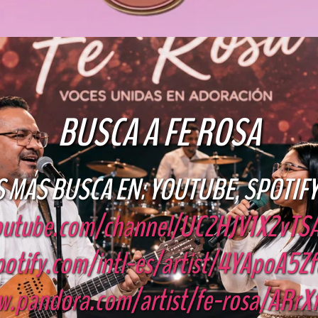
BUSCA A FE ROSA
 MÁS BUSCA EN: YOUTUBE, SPOTIF
youtube.com/channel/UC2HJV1X2vT
potify.com/intl-es/artist/4YApoA5
w.pandora.com/artist/fe-rosa/ARrX