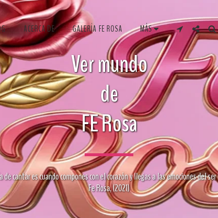
OG
ACERCA DE
GALERÍA FE ROSA
MÁS
Ver mundo

de

FE Rosa
ía de cantar es cuando compones con el corazón y llegas a las emociones del ser
Fe Rosa, (2021)