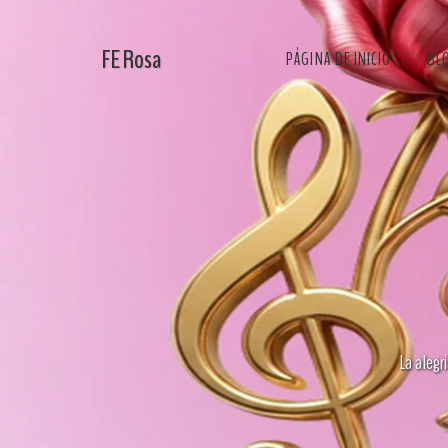
FE Rosa
PÁGINA DE INICIO
BL
La alegr