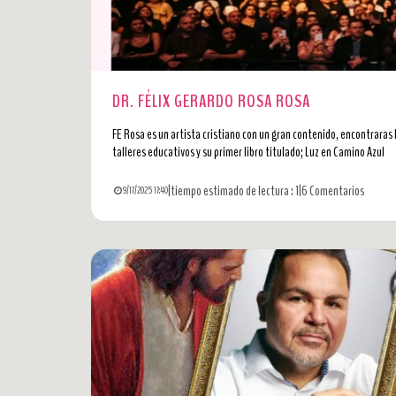
DR. FÉLIX GERARDO ROSA ROSA
FE Rosa es un artista cristiano con un gran contenido, encontraras l
talleres educativos y su primer libro titulado; Luz en Camino Azul
|
tiempo estimado de lectura : 1
|
6 Comentarios
9/17/2025 17:40