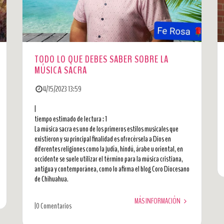
TODO LO QUE DEBES SABER SOBRE LA
MÚSICA SACRA
4/15/2023 13:59
|
tiempo estimado de lectura : 1
La música sacra es uno de los primeros estilos musicales que
existieron y su principal finalidad es ofrecérsela a Dios en
diferentes religiones como la judía, hindú, árabe u oriental, en
occidente se suele utilizar el término para la música cristiana,
antigua y contemporánea, como lo afirma el blog Coro Diocesano
de Chihuahua.
MÁS INFORMACIÓN
|
0 Comentarios