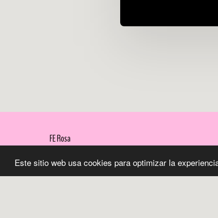
FE Rosa
Copyright © 2026 Todos los derechos reservados
Este sitio web usa cookies para optimizar la experiencia 
Términos
|
Privacidad
Desarrollado por
SITE123
-
Páginas Web Gratis